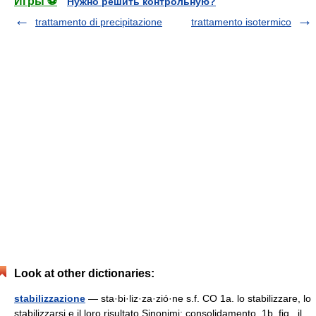
Игры ⚽
Нужно решить контрольную?
trattamento di precipitazione
trattamento isotermico
Look at other dictionaries:
stabilizzazione
— sta·bi·liz·za·zió·ne s.f. CO 1a. lo stabilizzare, lo
stabilizzarsi e il loro risultato Sinonimi: consolidamento. 1b. fig., il